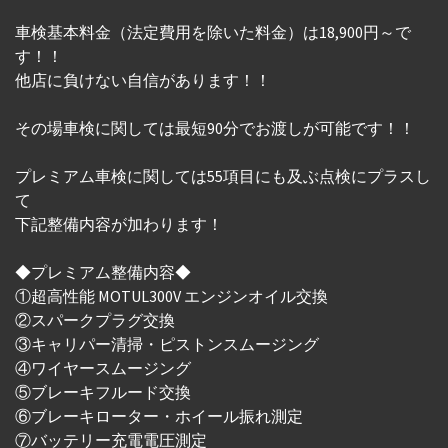
車検基本料金（法定費用を除いた料金）は18,900円～で
す！！
他店に負けない自信があります！！
その場車検に関しては最短90分でお渡しが可能です！！
プレミアム車検に関しては55項目にも及ぶ点検にプラスし
て
下記整備内容が加わります！
◆プレミアム整備内容◆
①超高性能 MOTUL300V エンジンオイル交換
②スパークプラグ交換
③キャリパー清掃・ピストンスムージング
④ワイヤースムージング
⑤ブレーキフルード交換
⑥ブレーキローター・ホイール振れ測定
⑦バッテリー充電電圧測定