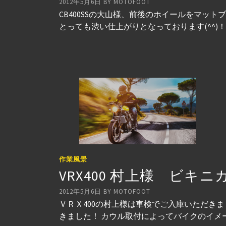
2012年5月6日
BY
MOTOFOOT
CB400SSの大山様、前後のホイールをマ
とっても渋い仕上がりとなっております(^^)！ 
作業風景
VRX400 村上様 ビキ
2012年5月6日
BY
MOTOFOOT
ＶＲＸ400の村上様は車検でご入庫いただき
きました！ カウル取付によってバイクのイメー