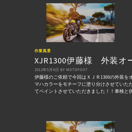
作業風景
XJR1300伊藤様 外
2012年5月6日
BY
MOTOFOOT
伊藤様のご依頼で今回はＸＪＲ1300の外装
マハカラーをモチーフに塗り分けさせていただ
てペイントさせていただきました！！車検と併せ