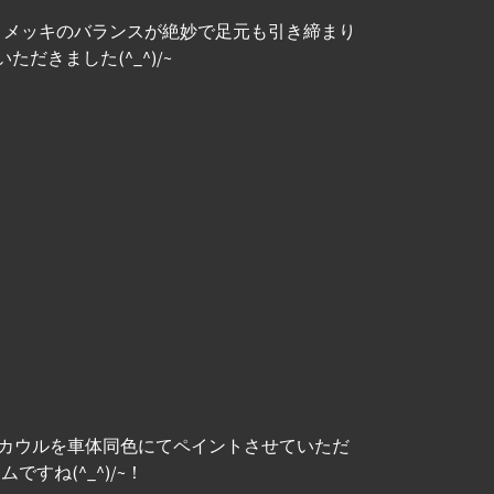
クとメッキのバランスが絶妙で足元も引き締まり
だきました(^_^)/~
のカウルを車体同色にてペイントさせていただ
すね(^_^)/~！