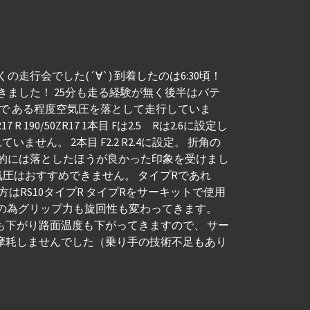
走行会でした(´∀`) 到着したのは6:30頃！
きました！ 25分も走る経験が無く後半はバテ
すので ある程度空気圧を落として走行していま
90/50ZR17 1本目 Fは2.5 Rは2.6に設定し
。 2本目 F2.2 R2.4に設定。 折角の
人的には落としたほうが良かった印象を受けまし
気圧はおすすめできません。 タイプRであれ
はRS10タイプR タイプRをサーキットで使用
ドの為グリップ力も旋回性も変わってきます。
も下がり路面温度も下がってきますので、 サー
摩耗しませんでした（乗り手の技術不足もあり