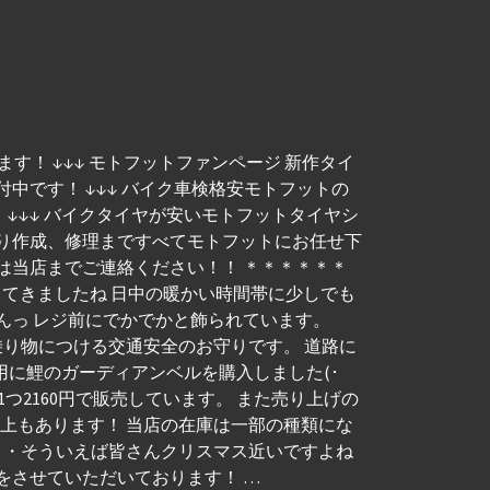
す！ ↓↓↓ モトフットファンページ 新作タイ
付中です！ ↓↓↓ バイク車検格安モトフットの
しました！ ↓↓↓ バイクタイヤが安いモトフットタイヤシ
積り作成、修理まですべてモトフットにお任せ下
は当店までご連絡ください！！ ＊＊＊＊＊＊
してきましたね 日中の暖かい時間帯に少しでも
んっ レジ前にでかでかと飾られています。
乗り物につける交通安全のお守りです。 道路に
に鯉のガーディアンベルを購入しました(･
つ2160円で販売しています。 また売り上げの
以上もあります！ 当店の在庫は一部の種類にな
・・そういえば皆さんクリスマス近いですよね
をさせていただいております！ …