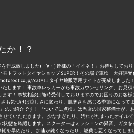
たか！？
作成致しました(・∀・) 皆様の「イイネ！」お待ちしておりま
いモトフットタイヤショップ SUPER！その場で車検 大好評受
w.motofoot.co.jp/?cat=11 タイヤ通販専用サイトが完成
いたします！ 事故車レッカーから事故カウンセリング、お見
します！ 事故相談は随時受付しておりますのでお困りのお客
***************** 暑さも気づけば涼しさに変わり、肌寒さを感じ
検』のご紹介です！ 『ついでに点検』は当店の国家整備士が、
検させていただきます。 少なすぎたり、汚れがたまったオイル
ンの状態を確認します。スクーターはミッションの異音、ガタを
摩耗を早めたり、 加速が鈍くなったり、燃費も悪くなってしま