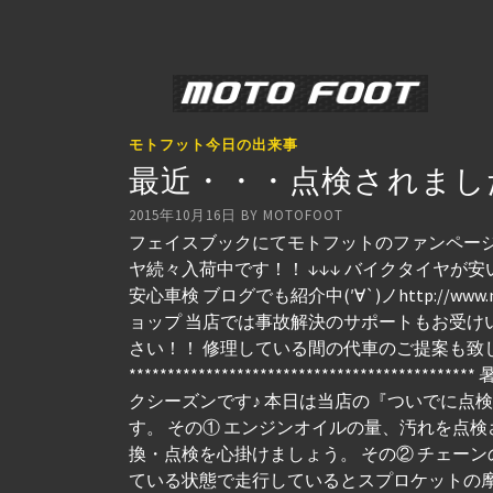
モトフット今日の出来事
最近・・・点検されまし
2015年10月16日
BY
MOTOFOOT
フェイスブックにてモトフットのファンページを
ヤ続々入荷中です！！ ↓↓↓ バイクタイヤが安
安心車検 ブログでも紹介中(′∀`)ノhttp://ww
ョップ 当店では事故解決のサポートもお受け
さい！！ 修理している間の代車のご提案も致
****************************
クシーズンです♪ 本日は当店の『ついでに点
す。 その① エンジンオイルの量、汚れを点
換・点検を心掛けましょう。 その② チェー
ている状態で走行しているとスプロケットの