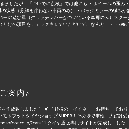
だきましたが、『ついでに点検』では他にも ・ホイールの歪み
材の状態（分解を伴わない車両のみ） ・バックミラーの緩みが
レバーの遊び量（クラッチレバーがついている車両のみ）スクー
れだけの項目をチェックさせていただいて、なんと・・・2980
ご案内♪
作成致しました(・∀・) 皆様の「イイネ！」お待ちしておりま
いモトフットタイヤショップ SUPER！その場で車検 大好評受
w.motofoot.co.jp/?cat=11 タイヤ通販専用サイトが完成