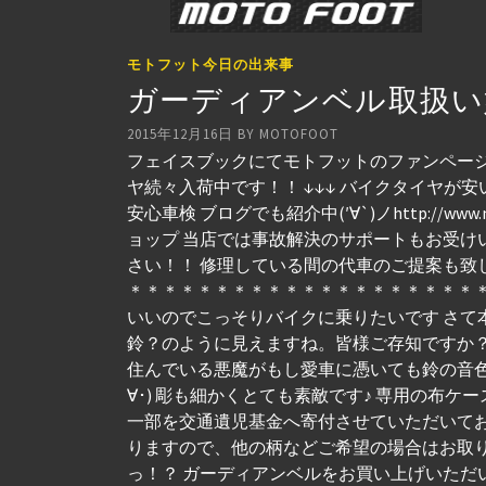
モトフット今日の出来事
ガーディアンベル取扱い
2015年12月16日
BY
MOTOFOOT
フェイスブックにてモトフットのファンページを
ヤ続々入荷中です！！ ↓↓↓ バイクタイヤが安
安心車検 ブログでも紹介中(′∀`)ノhttp://ww
ョップ 当店では事故解決のサポートもお受け
さい！！ 修理している間の代車のご提案も致
＊＊＊＊＊＊＊＊＊＊＊＊＊＊＊＊＊＊＊＊＊＊
いいのでこっそりバイクに乗りたいです さて
鈴？のように見えますね。皆様ご存知ですか？
住んでいる悪魔がもし愛車に憑いても鈴の音色
∀･) 彫も細かくとても素敵です♪ 専用の布ケ
一部を交通遺児基金へ寄付させていただいてお
りますので、他の柄などご希望の場合はお取り
っ！？ ガーディアンベルをお買い上げいただ