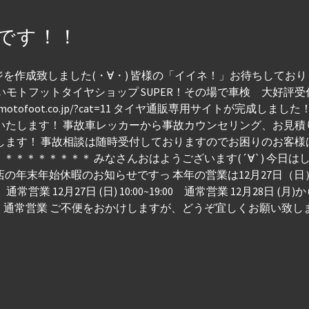
です！！
作成致しました(・∀・) 皆様の「イイネ！」お待ちしておりま
いモトフットタイヤショップ SUPER！その場で車検 大好評受
w.motofoot.co.jp/?cat=11 タイヤ通販専用サイトが完成
いたします！ 事故車レッカーから事故カウンセリング、お見
します！ 事故相談は随時受付しておりますのでお困りのお客様
＊＊＊＊＊＊＊ みなさんおはようございます(´∀`) 今日はし
当店の年末年始休暇のお知らせですっ 本年の営業は12月27日（日）
通常営業 12月27日 (日) 10:00~19:00 通常営業 12月28日 (
:00~19:00 通常営業 ご不便をおかけしますが、どうぞ宜しくお願い致し