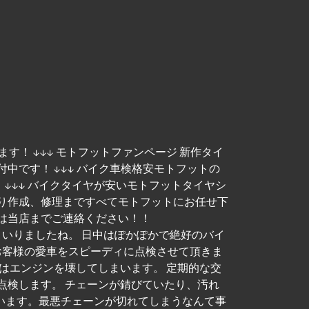
す！ ↓↓↓ モトフットファンページ 新作タイ
付中です！ ↓↓↓ バイク車検格安モトフットの
しました！ ↓↓↓ バイクタイヤが安いモトフットタイヤシ
積り作成、修理まですべてモトフットにお任せ下
様は当店までご連絡ください！！
る季節になってまいりましたね。 日中はぽかぽかで絶好のバイ
お客様の愛車をスピーディに点検させて頂きま
ではエンジンを壊してしまいます。 定期的な交
点検します。 チェーンが錆びていたり、汚れ
います。最悪チェーンが切れてしまうなんて事