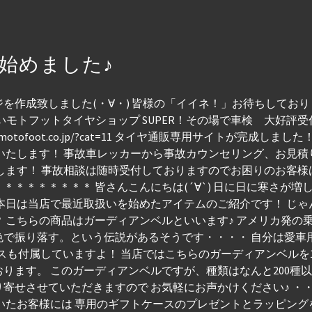
始めました♪
作成致しました(・∀・) 皆様の「イイネ！」お待ちしておりま
いモトフットタイヤショップ SUPER！その場で車検 大好評受
w.motofoot.co.jp/?cat=11 タイヤ通販専用サイトが完成
いたします！ 事故車レッカーから事故カウンセリング、お見
します！ 事故相談は随時受付しておりますのでお困りのお客様
＊＊＊＊＊＊＊ 皆さんこんにちは(´∀`) 日に日に寒さが増
本日は当店で最近取扱いを始めたアイテムのご紹介です！ じゃ
 こちらの商品はガーディアンベルといいます♪ アメリカ発の
で振り落す。という伝説があるそうです・・・・ 自分は愛車用
ースも付属していますよ！ 当店ではこちらのガーディアンベルを1
ります。 このガーディアンベルですが、種類はなんと200種
寄せさせていただきますので お気軽にお声かけください♪ ・
いたお客様には 専用のギフトケースのプレゼントとラッピング