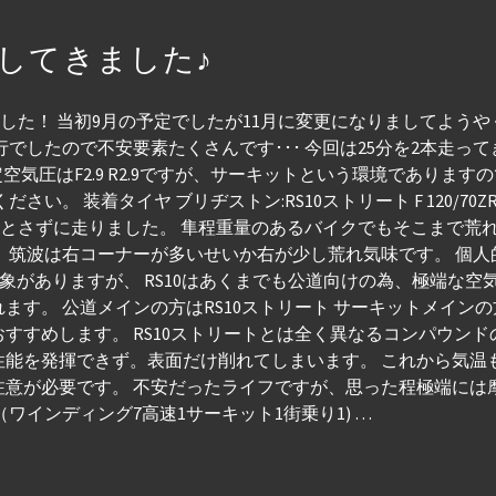
してきました♪
した！ 当初9月の予定でしたが11月に変更になりましてようやくの
でしたので不安要素たくさんです･･･ 今回は25分を2本走って
定空気圧はF2.9 R2.9ですが、サーキットという環境でありま
着タイヤ ブリヂストン:RS10ストリート F 120/70ZR17 R 1
さずに走りました。 隼程重量のあるバイクでもそこまで荒れていません
 筑波は右コーナーが多いせいか右が少し荒れ気味です。 個
象がありますが、 RS10はあくまでも公道向けの為、極端な空
す。 公道メインの方はRS10ストリート サーキットメインの方
すすめします。 RS10ストリートとは全く異なるコンパウン
能を発揮できず。表面だけ削れてしまいます。 これから気温
注意が必要です。 不安だったライフですが、思った程極端には
（ワインディング7高速1サーキット1街乗り1) …