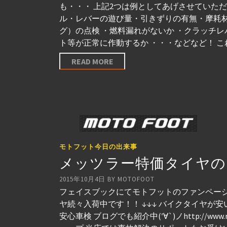
も・・・ 上記2つは例としてあげさせていた
ル・レバーの遊び量・引きずりの有無・摩耗
グ）の点検 ・燃料漏れがないか ・クラッチ
ト等が正常に作動するか ・・・などなど！ こ
READ MORE
モトフット今日の出来事
メッツラー特価タイヤの
2015年10月4日
BY
MOTOFOOT
フェイスブックにてモトフットのファンページを
ヤ続々入荷中です！！ ↓↓↓ バイクタイヤが安
安心車検 ブログでも紹介中(′∀`)ノhttp://ww