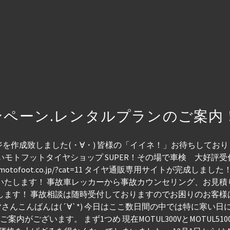
ンペーン.レンタルプランのご案内
作成致しました(・∀・) 皆様の「イイネ！」お待ちしておりま
いモトフットタイヤショップ SUPER！その場で車検 大好評受
w.motofoot.co.jp/?cat=11 タイヤ通販専用サイトが完成
いたします！ 事故車レッカーから事故カウンセリング、お見
します！ 事故相談は随時受付しておりますのでお困りのお客
**************** 皆さんこんばんは(´∀`*) 今日はここ数日間の
内がございます。 まず1つめ 現在MOTUL300VとMOTUL5