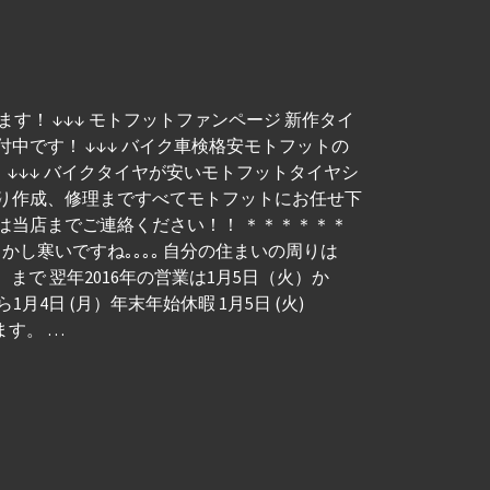
す！ ↓↓↓ モトフットファンページ 新作タイ
付中です！ ↓↓↓ バイク車検格安モトフットの
しました！ ↓↓↓ バイクタイヤが安いモトフットタイヤシ
積り作成、修理まですべてモトフットにお任せ下
は当店までご連絡ください！！ ＊＊＊＊＊＊
かし寒いですね｡｡｡｡ 自分の住まいの周りは
まで 翌年2016年の営業は1月5日（火）か
月)から1月4日 (月）年末年始休暇 1月5日 (火)
ます。 …