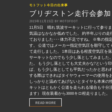
モトフット今日の出来事
ブリヂストン走行会参加
2015年11月15日
BY
MOTOFOOT
11月5日 晴れ 筑波サーキットに行って参りま
気温はなかなか低めでした。 約半年ぶりの走行
ておりました･･･ 体力不足ですね。 ※隼の指
す。 公道ではメーカー指定空気圧を順守してください。 装
て走行しました。 1本目はある程度空気圧を落と
サーキットなのでもう少し落としてみました。
た。 もう少し落としても大丈夫かな?という印
ば、もう少し落としても平気だったかと思われま
する際はできればタイヤウォーマーの使用をお
しっかりと温めてあげないとタイヤも本来の性
キットはともかく公道を走られる場合も十分
ます） 現在装着から3000キロ程走りました。
READ MORE