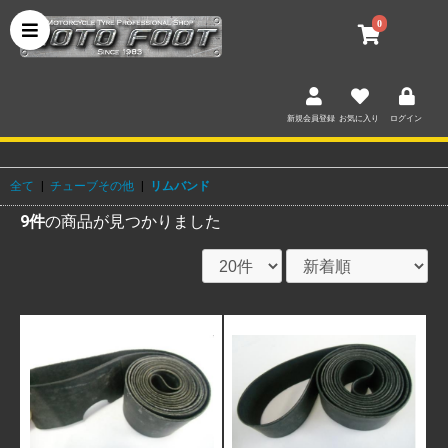
0
新規会員登録
お気に入り
ログイン
全て
|
チューブその他
|
リムバンド
9件
の商品が見つかりました